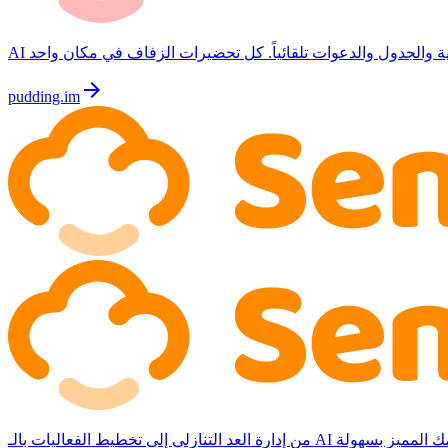
arrow_forward
pudding.im