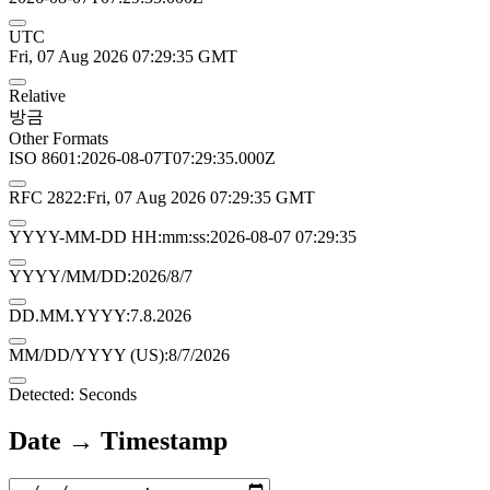
UTC
Fri, 07 Aug 2026 07:29:35 GMT
Relative
방금
Other Formats
ISO 8601:
2026-08-07T07:29:35.000Z
RFC 2822:
Fri, 07 Aug 2026 07:29:35 GMT
YYYY-MM-DD HH:mm:ss:
2026-08-07 07:29:35
YYYY/MM/DD:
2026/8/7
DD.MM.YYYY:
7.8.2026
MM/DD/YYYY (US):
8/7/2026
Detected: Seconds
Date → Timestamp