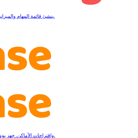
AI ينشئ قائمة المهام والميزانية والجدول والدعوات تلقائياً. كل تحضيرات الزفاف في مكان واحد.
من إدارة العد التنازلي إلى تخطيط الفعاليات بالـ AI واقتراحات الأماكن. جهز يومك المميز بسهولة.