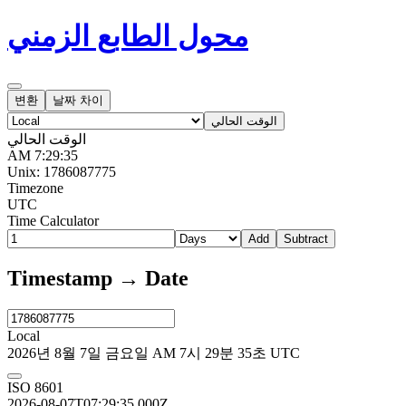
محول الطابع الزمني
변환
날짜 차이
الوقت الحالي
الوقت الحالي
AM 7:29:35
Unix: 1786087775
Timezone
UTC
Time Calculator
Add
Subtract
Timestamp → Date
Local
2026년 8월 7일 금요일 AM 7시 29분 35초 UTC
ISO 8601
2026-08-07T07:29:35.000Z