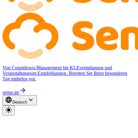
Von Countdown-Management bis KI-Eventplanung und
Veranstaltungsort-Empfehlungen. Bereiten Sie Ihren besonderen
Tag mühelos vor.
arrow_forward
sense.im
language
expand_more
Deutsch
light_mode