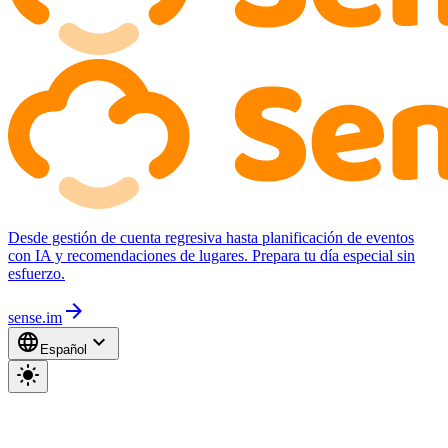
Desde gestión de cuenta regresiva hasta planificación de eventos
con IA y recomendaciones de lugares. Prepara tu día especial sin
esfuerzo.
arrow_forward
sense.im
language
expand_more
Español
light_mode