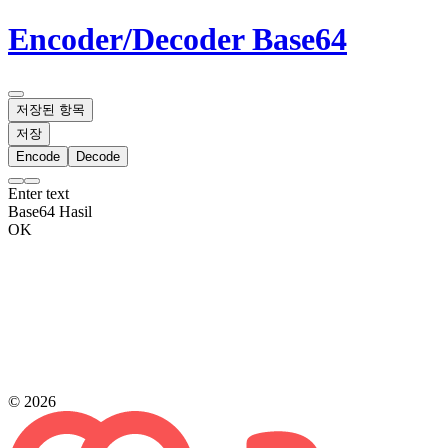
Encoder/Decoder Base64
저장된 항목
저장
Encode
Decode
Enter text
Base64 Hasil
OK
© 2026