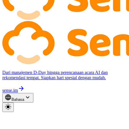
Dari manajemen D-Day hingga perencanaan acara AI dan
rekomendasi tempat. Siapkan hari spesial dengan mudah.
arrow_forward
sense.im
language
expand_more
Bahasa
light_mode