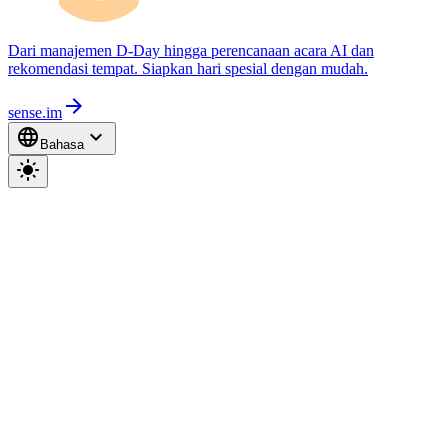
Dari manajemen D-Day hingga perencanaan acara AI dan
rekomendasi tempat. Siapkan hari spesial dengan mudah.
arrow_forward
sense.im
language
expand_more
Bahasa
light_mode