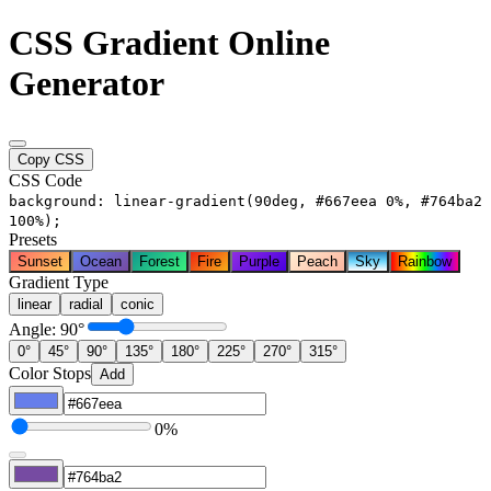
CSS Gradient Online
Generator
Copy CSS
CSS Code
background: linear-gradient(90deg, #667eea 0%, #764ba2
100%);
Presets
Sunset
Ocean
Forest
Fire
Purple
Peach
Sky
Rainbow
Gradient Type
linear
radial
conic
Angle: 90°
0°
45°
90°
135°
180°
225°
270°
315°
Color Stops
Add
0%