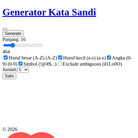
Generator Kata Sandi
Generate
Panjang: 16
4
64
Huruf besar (A-Z) (A-Z)
Huruf kecil (a-z) (a-z)
Angka (0-
9) (0-9)
Simbol (!@#$...)
Exclude ambiguous (il1Lo0O)
Jumlah:
Salin
© 2026