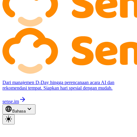
Dari manajemen D-Day hingga perencanaan acara AI dan
rekomendasi tempat. Siapkan hari spesial dengan mudah.
arrow_forward
sense.im
language
expand_more
Bahasa
light_mode