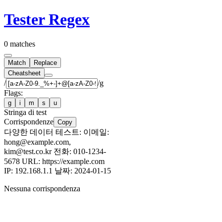
Tester Regex
0 matches
Match
Replace
Cheatsheet
/
/g
Flags:
g
i
m
s
u
Stringa di test
Corrispondenze
Copy
다양한 데이터 테스트: 이메일:
hong@example.com,
kim@test.co.kr 전화: 010-1234-
5678 URL: https://example.com
IP: 192.168.1.1 날짜: 2024-01-15
Nessuna corrispondenza