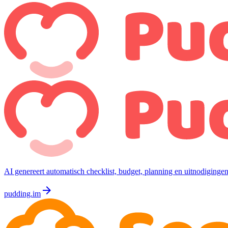
AI genereert automatisch checklist, budget, planning en uitnodigingen
arrow_forward
pudding.im