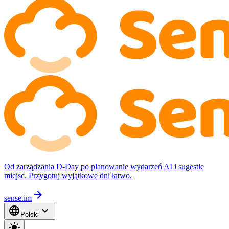
Od zarządzania D-Day po planowanie wydarzeń AI i sugestie
miejsc. Przygotuj wyjątkowe dni łatwo.
arrow_forward
sense.im
language
expand_more
Polski
light_mode