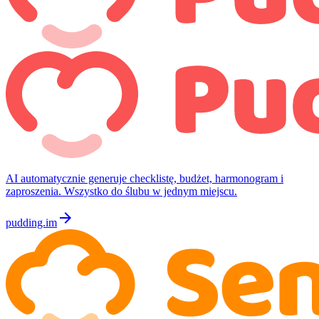
AI automatycznie generuje checklistę, budżet, harmonogram i
zaproszenia. Wszystko do ślubu w jednym miejscu.
arrow_forward
pudding.im