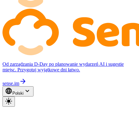
Od zarządzania D-Day po planowanie wydarzeń AI i sugestie
miejsc. Przygotuj wyjątkowe dni łatwo.
arrow_forward
sense.im
language
expand_more
Polski
light_mode