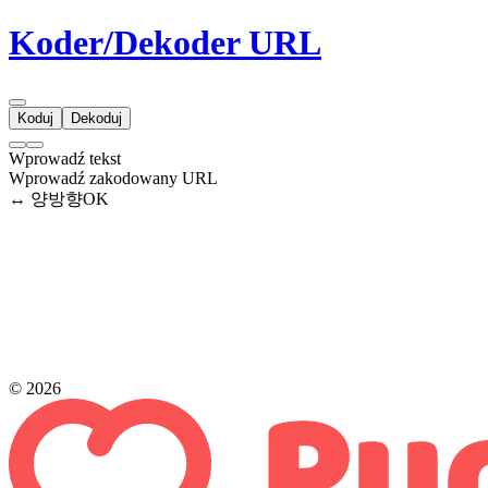
Koder/Dekoder URL
Koduj
Dekoduj
Wprowadź tekst
Wprowadź zakodowany URL
↔ 양방향
OK
© 2026