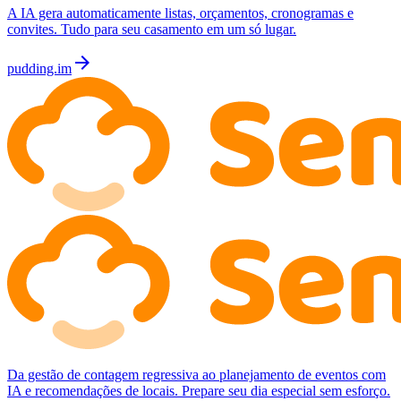
A IA gera automaticamente listas, orçamentos, cronogramas e
convites. Tudo para seu casamento em um só lugar.
arrow_forward
pudding.im
Da gestão de contagem regressiva ao planejamento de eventos com
IA e recomendações de locais. Prepare seu dia especial sem esforço.