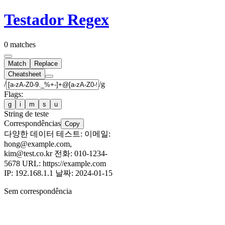
Testador Regex
0 matches
Match
Replace
Cheatsheet
/
/g
Flags:
g
i
m
s
u
String de teste
Correspondências
Copy
다양한 데이터 테스트: 이메일:
hong@example.com,
kim@test.co.kr 전화: 010-1234-
5678 URL: https://example.com
IP: 192.168.1.1 날짜: 2024-01-15
Sem correspondência