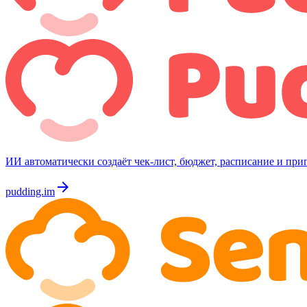
ИИ автоматически создаёт чек-лист, бюджет, расписание и приг
arrow_forward
pudding.im