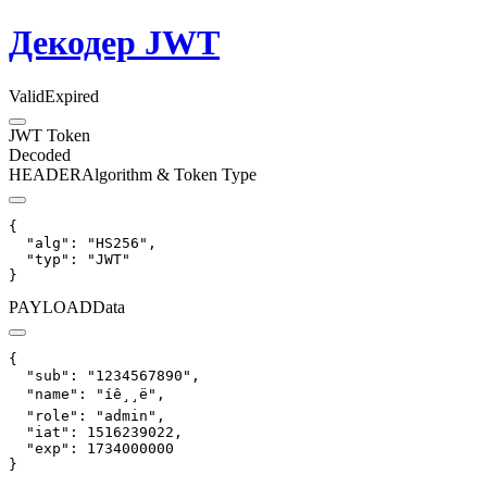
Декодер JWT
Valid
Expired
JWT Token
Decoded
HEADER
Algorithm & Token Type
{

  "alg": "HS256",

  "typ": "JWT"

}
PAYLOAD
Data
{

  "sub": "1234567890",

  "name": "íê¸¸ë",

  "role": "admin",

  "iat": 1516239022,

  "exp": 1734000000

}