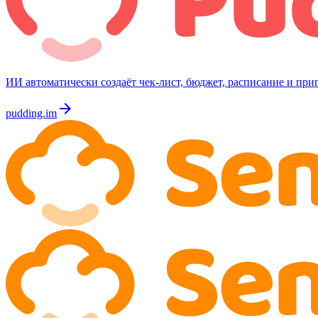
ИИ автоматически создаёт чек-лист, бюджет, расписание и приг
arrow_forward
pudding.im