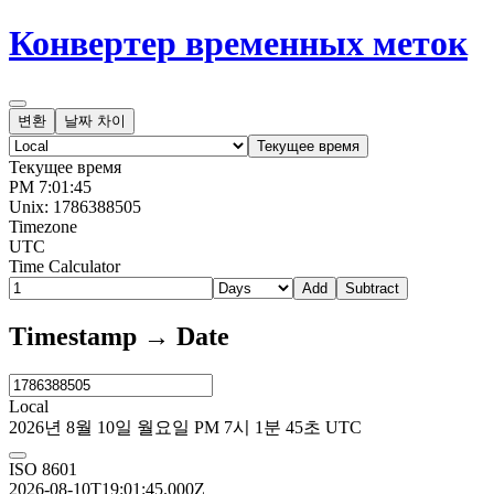
Конвертер временных меток
변환
날짜 차이
Текущее время
Текущее время
PM 7:01:45
Unix: 1786388505
Timezone
UTC
Time Calculator
Add
Subtract
Timestamp → Date
Local
2026년 8월 10일 월요일 PM 7시 1분 45초 UTC
ISO 8601
2026-08-10T19:01:45.000Z