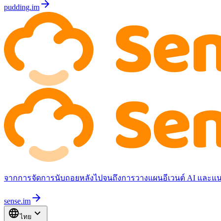
arrow_forward
pudding.im
จากการจัดการนับถอยหลังไปจนถึงการวางแผนอีเวนต์ AI และแนะ
arrow_forward
sense.im
language
expand_more
ไทย