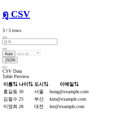
ดู CSV
3 / 3 rows
Auto
JSON
CSV Data
Table Preview
이름
⇅
나이
⇅
도시
⇅
이메일
⇅
홍길동
30
서울
hong@example.com
김철수
25
부산
kim@example.com
이영희
28
대전
lee@example.com