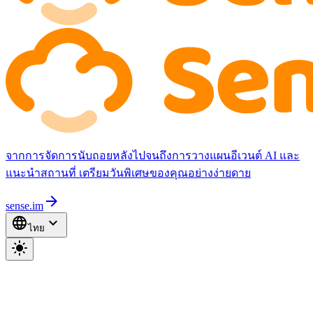
จากการจัดการนับถอยหลังไปจนถึงการวางแผนอีเวนต์ AI และ
แนะนำสถานที่ เตรียมวันพิเศษของคุณอย่างง่ายดาย
arrow_forward
sense.im
language
expand_more
ไทย
light_mode