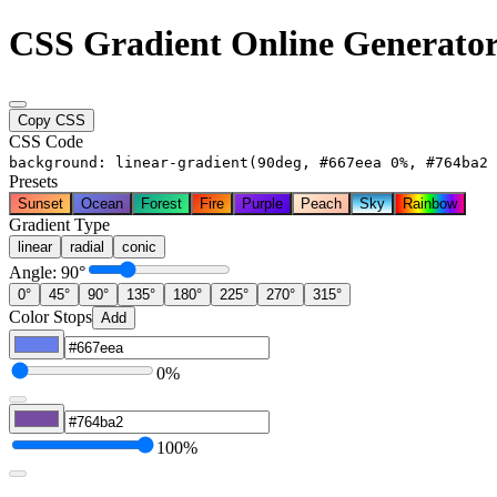
CSS Gradient Online Generato
Copy CSS
CSS Code
background: linear-gradient(90deg, #667eea 0%, #764ba2 
Presets
Sunset
Ocean
Forest
Fire
Purple
Peach
Sky
Rainbow
Gradient Type
linear
radial
conic
Angle: 90°
0°
45°
90°
135°
180°
225°
270°
315°
Color Stops
Add
0%
100%