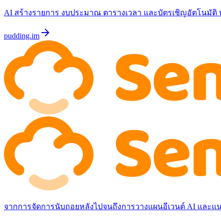
AI สร้างรายการ งบประมาณ ตารางเวลา และบัตรเชิญอัตโนมัติ ท
arrow_forward
pudding.im
จากการจัดการนับถอยหลังไปจนถึงการวางแผนอีเวนต์ AI และแนะ