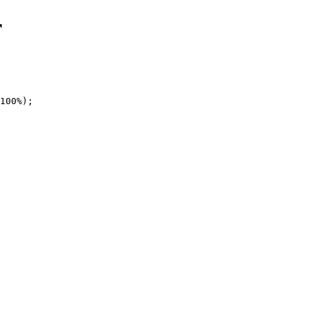
r
100%);