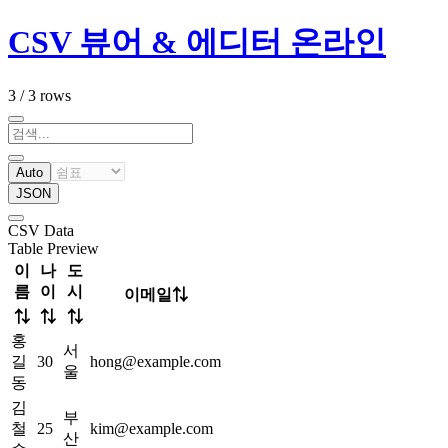
CSV 뷰어 & 에디터 온라인
3 / 3 rows
Auto
JSON
CSV Data
Table Preview
이
나
도
름
이
시
이메일
⇅
⇅
⇅
⇅
홍
서
길
30
hong@example.com
울
동
김
부
철
25
kim@example.com
산