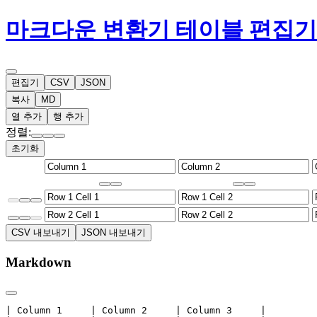
마크다운 변환기 테이블 편집기
편집기
CSV
JSON
복사
MD
열 추가
행 추가
정렬:
초기화
CSV 내보내기
JSON 내보내기
Markdown
| Column 1     | Column 2     | Column 3     |
