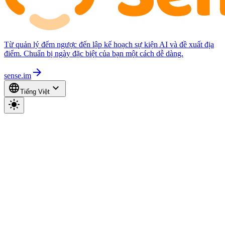
Từ quản lý đếm ngược đến lập kế hoạch sự kiện AI và đề xuất địa
điểm. Chuẩn bị ngày đặc biệt của bạn một cách dễ dàng.
arrow_forward
sense.im
language
expand_more
Tiếng Việt
light_mode