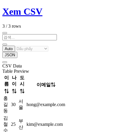
Xem CSV
3 / 3 rows
Auto
JSON
CSV Data
Table Preview
이
나
도
름
이
시
이메일
⇅
⇅
⇅
⇅
홍
서
길
30
hong@example.com
울
동
김
부
철
25
kim@example.com
산
수