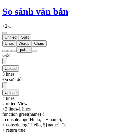
So sánh văn bản
+2
-1
Unified
Split
Lines
Words
Chars
.patch
Gốc
Upload
3 lines
Đã sửa đổi
Upload
4 lines
Unified View
+2 lines
-1 lines
function greet(name) {
-
console.log("Hello, " + name);
+
console.log(`Hello, ${name}!`);
+
return true;