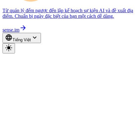
Từ quản lý đếm ngược đến lập kế hoạch sự kiện AI và đề xuất địa
điểm. Chuẩn bị ngày đặc biệt của bạn một cách dễ dàng.
arrow_forward
sense.im
language
expand_more
Tiếng Việt
light_mode