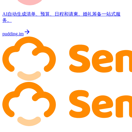
AI自动生成清单、预算、日程和请柬。婚礼筹备一站式服
务。
arrow_forward
pudding.im