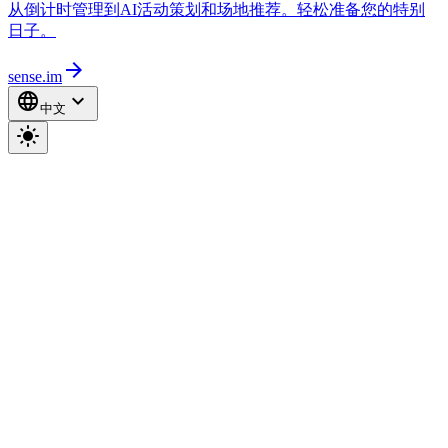
从倒计时管理到AI活动策划和场地推荐。轻松准备您的特别
日子。
arrow_forward
sense.im
language
expand_more
中文
light_mode