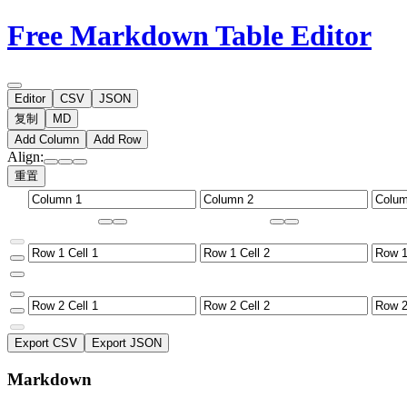
Free Markdown Table Editor
Editor
CSV
JSON
复制
MD
Add Column
Add Row
Align:
重置
Export CSV
Export JSON
Markdown