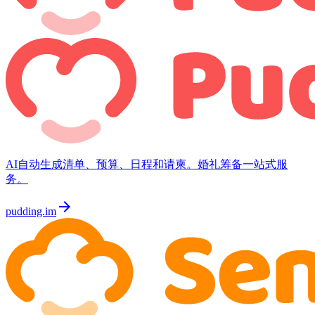
AI自动生成清单、预算、日程和请柬。婚礼筹备一站式服
务。
arrow_forward
pudding.im