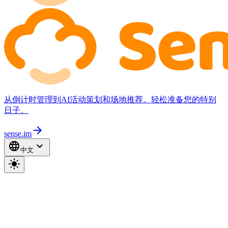
从倒计时管理到AI活动策划和场地推荐。轻松准备您的特别
日子。
arrow_forward
sense.im
language
expand_more
中文
light_mode