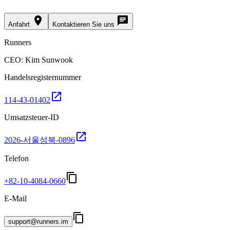
place
chat
Anfahrt
Kontaktieren Sie uns
Runners
CEO: Kim Sunwook
Handelsregisternummer
open_in_new
114-43-01402
Umsatzsteuer-ID
open_in_new
2026-서울성북-0896
Telefon
content_copy
+82-10-4084-0660
E-Mail
content_copy
support@runners.im