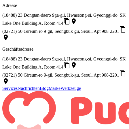
Adresse
(18488) 23 Dongtan-daero 9ga-gil, Hwaseong-si, Gyeonggi-do, SK
content_copy
place
Lake One Building A, Room 414
content_copy
(02721) 50 Gireum-ro 9-gil, Seongbuk-gu, Seoul, Apt 908-2201
place
Geschäftsadresse
(18488) 23 Dongtan-daero 9ga-gil, Hwaseong-si, Gyeonggi-do, SK
content_copy
place
Lake One Building A, Room 414
content_copy
(02721) 50 Gireum-ro 9-gil, Seongbuk-gu, Seoul, Apt 908-2201
place
Services
Nachrichten
Blog
Marke
Werkzeuge