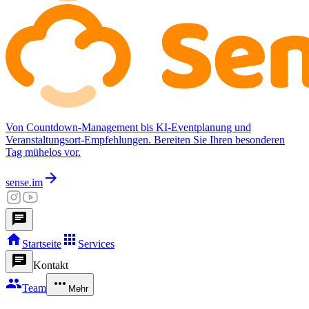
Von Countdown-Management bis KI-Eventplanung und
Veranstaltungsort-Empfehlungen. Bereiten Sie Ihren besonderen
Tag mühelos vor.
arrow_forward
sense.im
chat
home
apps
Startseite
Services
chat
Kontakt
group
more_horiz
Team
Mehr