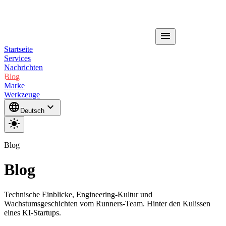
menu
Startseite
Services
Nachrichten
Blog
Marke
Werkzeuge
language
expand_more
Deutsch
light_mode
Blog
Blog
Technische Einblicke, Engineering-Kultur und
Wachstumsgeschichten vom Runners-Team. Hinter den Kulissen
eines KI-Startups.