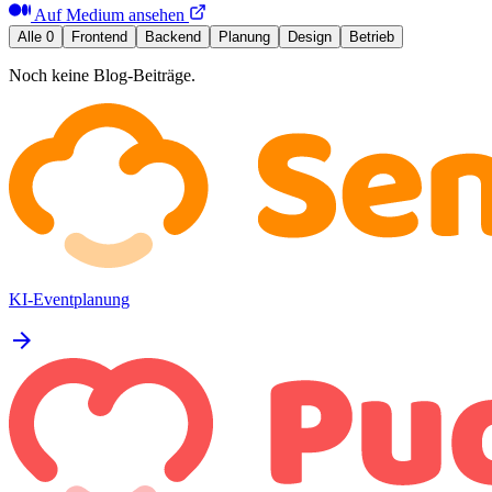
Auf Medium ansehen
Alle
0
Frontend
Backend
Planung
Design
Betrieb
Noch keine Blog-Beiträge.
KI-Eventplanung
arrow_forward