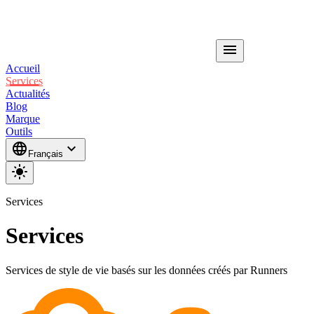
menu
Accueil
Services
Actualités
Blog
Marque
Outils
language
expand_more
Français
light_mode
Services
Services
Services de style de vie basés sur les données créés par Runners