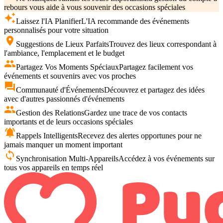
rebours vous aide à vous souvenir des occasions spéciales
auto_awesome
Laissez l'IA Planifier
L'IA recommande des événements
personnalisés pour votre situation
place
Suggestions de Lieux Parfaits
Trouvez des lieux correspondant à
l'ambiance, l'emplacement et le budget
group
Partagez Vos Moments Spéciaux
Partagez facilement vos
événements et souvenirs avec vos proches
forum
Communauté d'Événements
Découvrez et partagez des idées
avec d'autres passionnés d'événements
people
Gestion des Relations
Gardez une trace de vos contacts
importants et de leurs occasions spéciales
notifications_active
Rappels Intelligents
Recevez des alertes opportunes pour ne
jamais manquer un moment important
sync
Synchronisation Multi-Appareils
Accédez à vos événements sur
tous vos appareils en temps réel