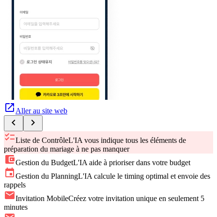
open_in_new
Aller au site web
chevron_left
chevron_right
checklist
Liste de Contrôle
L'IA vous indique tous les éléments de
préparation du mariage à ne pas manquer
account_balance_wallet
Gestion du Budget
L'IA aide à prioriser dans votre budget
event
Gestion du Planning
L'IA calcule le timing optimal et envoie des
rappels
mail
Invitation Mobile
Créez votre invitation unique en seulement 5
minutes