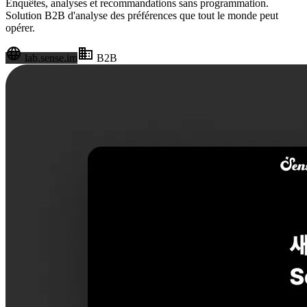
Enquêtes, analyses et recommandations sans programmation.
Solution B2B d'analyse des préférences que tout le monde peut
opérer.
language
business
lab.sense.im
B2B