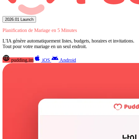
2026.01 Launch
Planification de Mariage en 5 Minutes
L'IA génère automatiquement listes, budgets, horaires et invitations.
Tout pour votre mariage en un seul endroit.
language
apple
android
pudding.im
iOS
Android