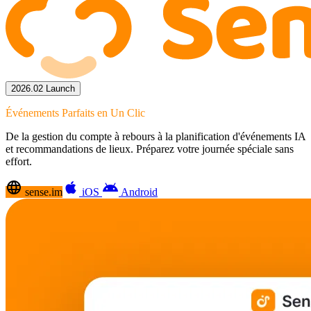
2026.02 Launch
Événements Parfaits en Un Clic
De la gestion du compte à rebours à la planification d'événements IA
et recommandations de lieux. Préparez votre journée spéciale sans
effort.
language
apple
android
sense.im
iOS
Android