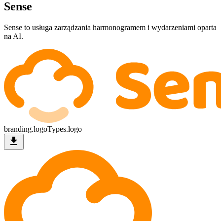
Sense
Sense to usługa zarządzania harmonogramem i wydarzeniami oparta
na AI.
branding.logoTypes.logo
download