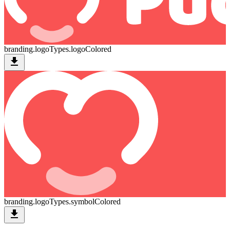
branding.logoTypes.logoColored
download
branding.logoTypes.symbolColored
download