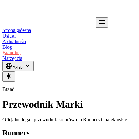
menu
Strona główna
Usługi
Aktualności
Blog
Branding
Narzędzia
language
expand_more
Polski
light_mode
Brand
Przewodnik Marki
Oficjalne loga i przewodnik kolorów dla Runners i marek usług.
Runners