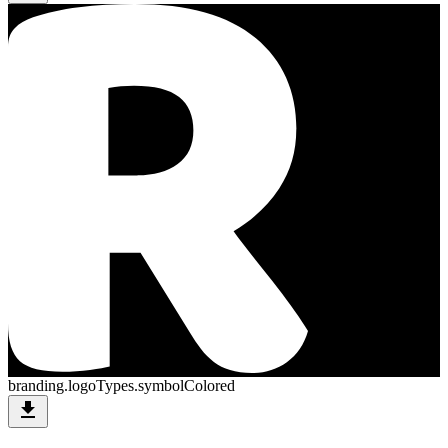
branding.logoTypes.symbolColored
download