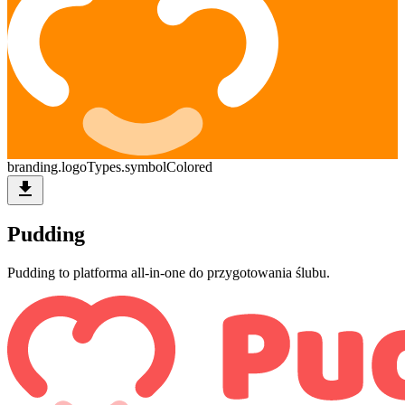
branding.logoTypes.symbolColored
download
Pudding
Pudding to platforma all-in-one do przygotowania ślubu.