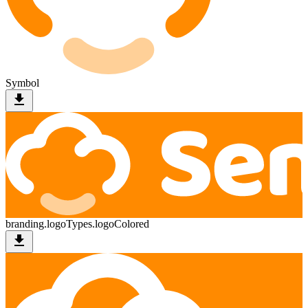
Symbol
download
branding.logoTypes.logoColored
download