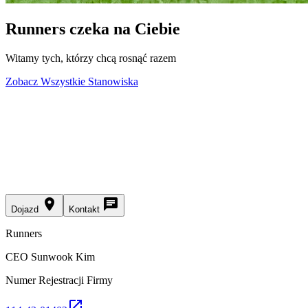
Runners czeka na Ciebie
Witamy tych, którzy chcą rosnąć razem
Zobacz Wszystkie Stanowiska
place
chat
Dojazd
Kontakt
Runners
CEO Sunwook Kim
Numer Rejestracji Firmy
open_in_new