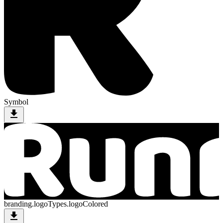
Symbol
download
branding.logoTypes.logoColored
download