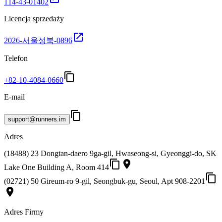
114-43-01402
Licencja sprzedaży
open_in_new
2026-서울성북-0896
Telefon
content_copy
+82-10-4084-0660
E-mail
content_copy
support@runners.im
Adres
(18488) 23 Dongtan-daero 9ga-gil, Hwaseong-si, Gyeonggi-do, SK
content_copy
place
Lake One Building A, Room 414
content_copy
(02721) 50 Gireum-ro 9-gil, Seongbuk-gu, Seoul, Apt 908-2201
place
Adres Firmy