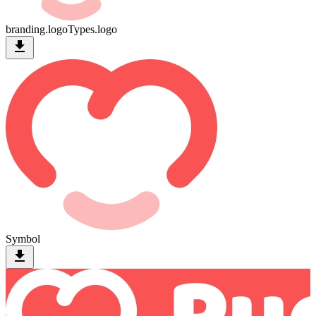
branding.logoTypes.logo
download
Symbol
download