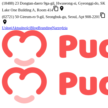
(18488) 23 Dongtan-daero 9ga-gil, Hwaseong-si, Gyeonggi-do, SK
content_copy
place
Lake One Building A, Room 414
content_copy
(02721) 50 Gireum-ro 9-gil, Seongbuk-gu, Seoul, Apt 908-2201
place
Usługi
Aktualności
Blog
Branding
Narzędzia