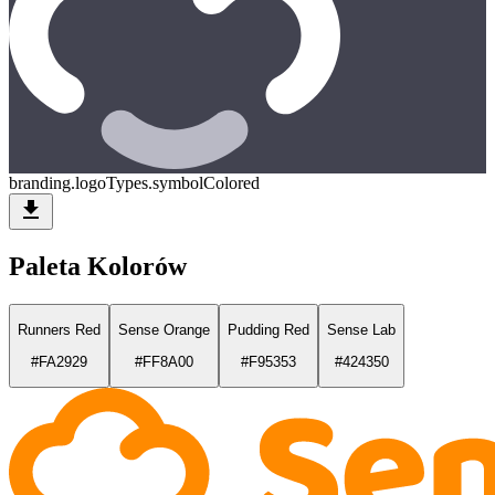
branding.logoTypes.symbolColored
download
Paleta Kolorów
Runners Red
Sense Orange
Pudding Red
Sense Lab
#FA2929
#FF8A00
#F95353
#424350