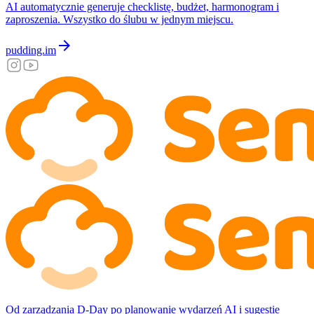
AI automatycznie generuje checklistę, budżet, harmonogram i
zaproszenia. Wszystko do ślubu w jednym miejscu.
arrow_forward
pudding.im
Od zarządzania D-Day po planowanie wydarzeń AI i sugestie