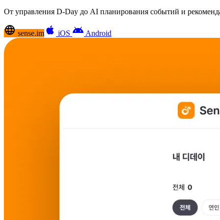
От управления D-Day до AI планирования событий и рекоменда
language
apple
android
sense.im
iOS
Android