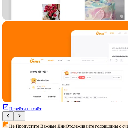
open_in_new
Перейти на сайт
chevron_left
chevron_right
calendar_month
Не Пропустите Важные Дни
Отслеживайте годовщины с сч