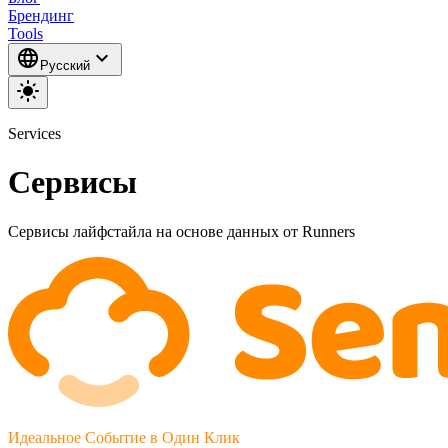
Брендинг
Tools
language
expand_more
Русский
light_mode
Services
Сервисы
Сервисы лайфстайла на основе данных от Runners
Идеальное Событие в Один Клик