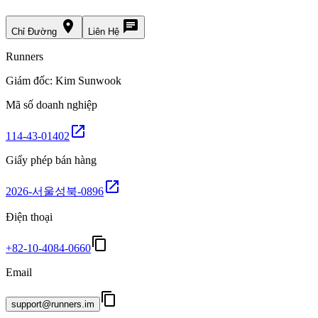
place
chat
Chỉ Đường
Liên Hệ
Runners
Giám đốc: Kim Sunwook
Mã số doanh nghiệp
open_in_new
114-43-01402
Giấy phép bán hàng
open_in_new
2026-서울성북-0896
Điện thoại
content_copy
+82-10-4084-0660
Email
content_copy
support@runners.im