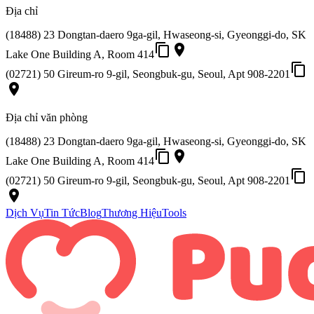
Địa chỉ
(18488) 23 Dongtan-daero 9ga-gil, Hwaseong-si, Gyeonggi-do, SK
content_copy
place
Lake One Building A, Room 414
content_copy
(02721) 50 Gireum-ro 9-gil, Seongbuk-gu, Seoul, Apt 908-2201
place
Địa chỉ văn phòng
(18488) 23 Dongtan-daero 9ga-gil, Hwaseong-si, Gyeonggi-do, SK
content_copy
place
Lake One Building A, Room 414
content_copy
(02721) 50 Gireum-ro 9-gil, Seongbuk-gu, Seoul, Apt 908-2201
place
Dịch Vụ
Tin Tức
Blog
Thương Hiệu
Tools