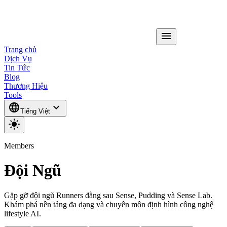
menu
Trang chủ
Dịch Vụ
Tin Tức
Blog
Thương Hiệu
Tools
language
expand_more
Tiếng Việt
light_mode
Members
Đội Ngũ
Gặp gỡ đội ngũ Runners đằng sau Sense, Pudding và Sense Lab.
Khám phá nền tảng đa dạng và chuyên môn định hình công nghệ
lifestyle AI.