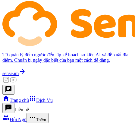
Từ quản lý đếm ngược đến lập kế hoạch sự kiện AI và đề xuất địa
điểm. Chuẩn bị ngày đặc biệt của bạn một cách dễ dàng.
arrow_forward
sense.im
chat
home
apps
Trang chủ
Dịch Vụ
chat
Liên hệ
group
more_horiz
Đội Ngũ
Thêm