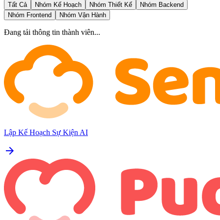
Tất Cả
Nhóm Kế Hoạch
Nhóm Thiết Kế
Nhóm Backend
Nhóm Frontend
Nhóm Vận Hành
Đang tải thông tin thành viên...
Lập Kế Hoạch Sự Kiện AI
arrow_forward