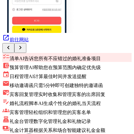
open_in_new
前往网站
chevron_left
chevron_right
checklist
清单
AI告诉您所有不应错过的婚礼准备项目
account_balance_wallet
预算管理
AI帮助您在预算范围内确定优先级
event
日程管理
AI计算最佳时间并发送提醒
mail
移动邀请函
只需5分钟即可创建独特的邀请函
mark_email_read
宾客回复管理
实时收集和管理宾客的出席回复
edit_note
婚礼流程脚本
AI生成个性化的婚礼当天流程
groups
宾客管理
轻松组织和管理您的宾客名单
point_of_sale
礼金台管理
数字化管理礼金和礼物记录
payments
礼金计算器
根据关系和场合智能建议礼金金额