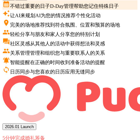
calendar_month
不错过重要的日子
D-Day管理帮助您记住特殊日子
auto_awesome
让AI来规划
AI为您的情况推荐个性化活动
place
完美的场地推荐
找到符合氛围、位置和预算的场地
group
轻松分享
与朋友和家人分享您的特别计划
forum
社区灵感
从其他人的活动中获得想法和灵感
people
关系管理
管理和组织您与重要联系人的关系
notifications_active
智能提醒
在正确的时间收到准备活动的提醒
sync
日历同步
与您喜欢的日历应用无缝同步
2026.01 Launch
5分钟完成婚礼筹备