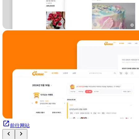
open_in_new
前往网站
chevron_left
chevron_right