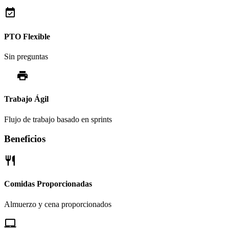
event_available
PTO Flexible
Sin preguntas
sprint
Trabajo Ágil
Flujo de trabajo basado en sprints
Beneficios
restaurant
Comidas Proporcionadas
Almuerzo y cena proporcionados
laptop_mac