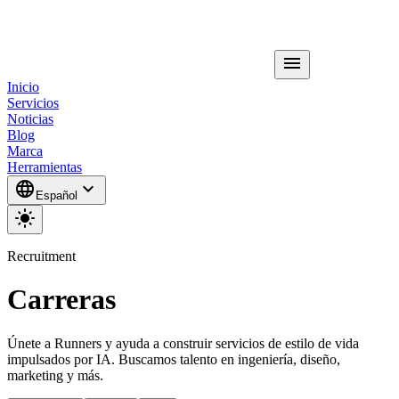
menu
Inicio
Servicios
Noticias
Blog
Marca
Herramientas
language
expand_more
Español
light_mode
Recruitment
Carreras
Únete a Runners y ayuda a construir servicios de estilo de vida
impulsados por IA. Buscamos talento en ingeniería, diseño,
marketing y más.