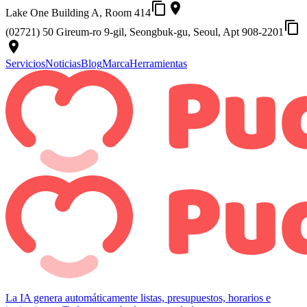
content_copy
place
Lake One Building A, Room 414
content_copy
(02721) 50 Gireum-ro 9-gil, Seongbuk-gu, Seoul, Apt 908-2201
place
Servicios
Noticias
Blog
Marca
Herramientas
La IA genera automáticamente listas, presupuestos, horarios e