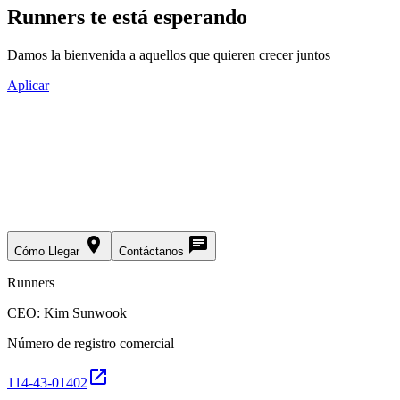
Runners te está esperando
Damos la bienvenida a aquellos que quieren crecer juntos
Aplicar
place
chat
Cómo Llegar
Contáctanos
Runners
CEO: Kim Sunwook
Número de registro comercial
open_in_new
114-43-01402