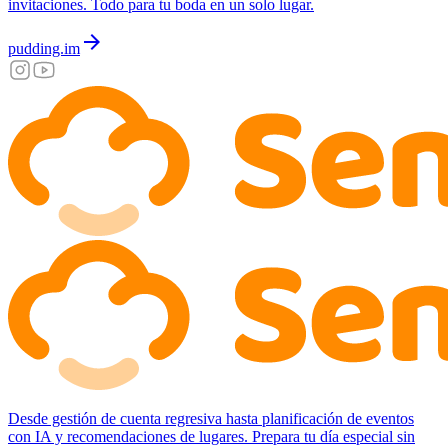
invitaciones. Todo para tu boda en un solo lugar.
arrow_forward
pudding.im
Desde gestión de cuenta regresiva hasta planificación de eventos
con IA y recomendaciones de lugares. Prepara tu día especial sin