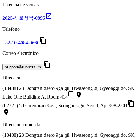
Licencia de ventas
open_in_new
2026-서울성북-0896
Teléfono
content_copy
+82-10-4084-0660
Correo electrónico
content_copy
support@runners.im
Dirección
(18488) 23 Dongtan-daero 9ga-gil, Hwaseong-si, Gyeonggi-do, SK
content_copy
place
Lake One Building A, Room 414
content_copy
(02721) 50 Gireum-ro 9-gil, Seongbuk-gu, Seoul, Apt 908-2201
place
Dirección comercial
(18488) 23 Dongtan-daero 9ga-gil, Hwaseong-si, Gyeonggi-do, SK