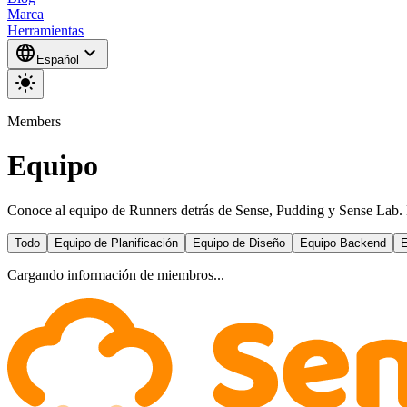
Marca
Herramientas
language
expand_more
Español
light_mode
Members
Equipo
Conoce al equipo de Runners detrás de Sense, Pudding y Sense Lab. De
Todo
Equipo de Planificación
Equipo de Diseño
Equipo Backend
E
Cargando información de miembros...