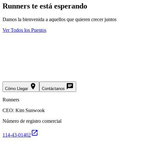
Runners te está esperando
Damos la bienvenida a aquellos que quieren crecer juntos
Ver Todos los Puestos
place
chat
Cómo Llegar
Contáctanos
Runners
CEO: Kim Sunwook
Número de registro comercial
open_in_new
114-43-01402