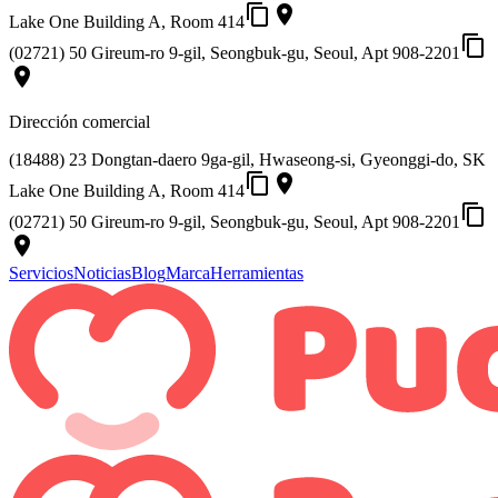
content_copy
place
Lake One Building A, Room 414
content_copy
(02721) 50 Gireum-ro 9-gil, Seongbuk-gu, Seoul, Apt 908-2201
place
Dirección comercial
(18488) 23 Dongtan-daero 9ga-gil, Hwaseong-si, Gyeonggi-do, SK
content_copy
place
Lake One Building A, Room 414
content_copy
(02721) 50 Gireum-ro 9-gil, Seongbuk-gu, Seoul, Apt 908-2201
place
Servicios
Noticias
Blog
Marca
Herramientas