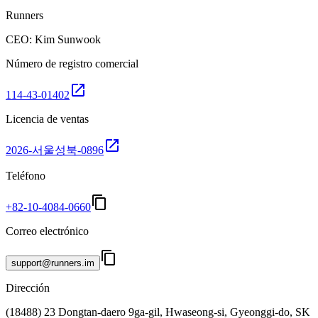
Runners
CEO: Kim Sunwook
Número de registro comercial
open_in_new
114-43-01402
Licencia de ventas
open_in_new
2026-서울성북-0896
Teléfono
content_copy
+82-10-4084-0660
Correo electrónico
content_copy
support@runners.im
Dirección
(18488) 23 Dongtan-daero 9ga-gil, Hwaseong-si, Gyeonggi-do, SK