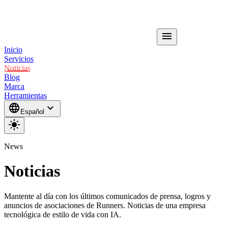
menu
Inicio
Servicios
Noticias
Blog
Marca
Herramientas
language
expand_more
Español
light_mode
News
Noticias
Mantente al día con los últimos comunicados de prensa, logros y
anuncios de asociaciones de Runners. Noticias de una empresa
tecnológica de estilo de vida con IA.