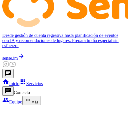
Desde gestión de cuenta regresiva hasta planificación de eventos
con IA y recomendaciones de lugares. Prepara tu día especial sin
esfuerzo.
arrow_forward
sense.im
chat
home
apps
Inicio
Servicios
chat
Contacto
group
more_horiz
Equipo
Más